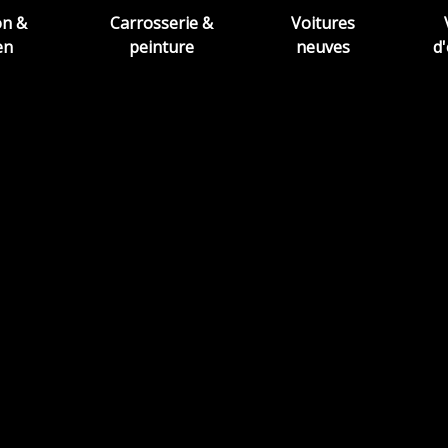
on &
Carrosserie &
Voitures
en
peinture
neuves
d