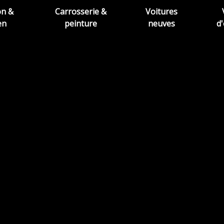
on &
Carrosserie &
Voitures
en
peinture
neuves
d