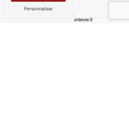
Personnaliser
E-mail
contact@garagesaintevre.fr
Contactez-nous