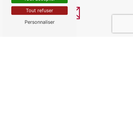
Tout refuser
Personnaliser
E-mail
contact@garagesaintevre.fr
Contactez-nous