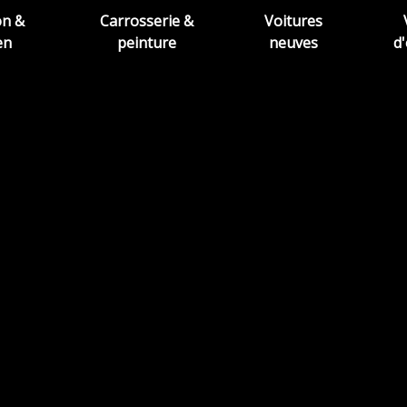
on &
Carrosserie &
Voitures
en
peinture
neuves
d