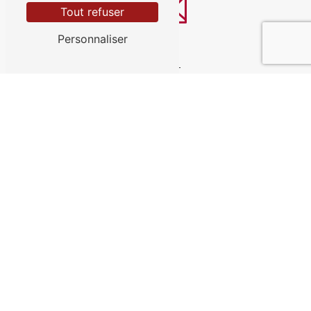
Tout refuser
Personnaliser
E-mail
contact@garagesaintevre.fr
Contactez-nous